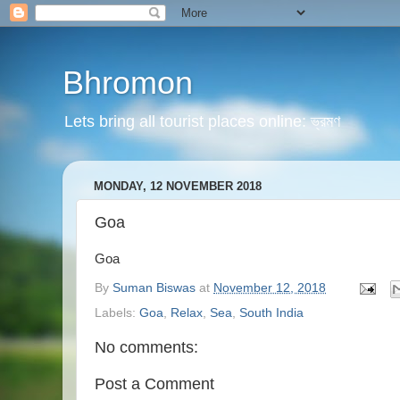
Bhromon
Lets bring all tourist places online: ভ্রমণ
MONDAY, 12 NOVEMBER 2018
Goa
Goa
By
Suman Biswas
at
November 12, 2018
Labels:
Goa
,
Relax
,
Sea
,
South India
No comments:
Post a Comment